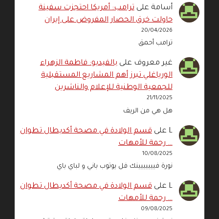
أسامة
على
ترامب: أمريكا احتجزت سفينة
حاولت خرق الحصار المفروض على إيران
20/04/2026
ترامب أحمق
غير معروف
على
بالفيديو: فاطمة الزهراء
الورياغلي تبرز أهم المشاريع المستقبلية
للجمعية الوطنية للإعلام والناشرين
21/11/2025
هل هي من الريف
L
على
قسم الولادة في مصحة أكديطال تطوان
… رحمة للأمهات
10/08/2025
نورة فييييييينك فل يوتوب باني و لباي باي
L
على
قسم الولادة في مصحة أكديطال تطوان
… رحمة للأمهات
09/08/2025