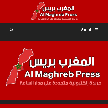
نتقل
لى
لمحتوى
القائمة