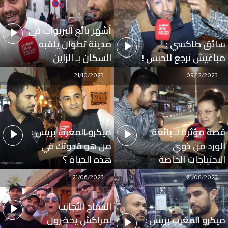
أشهر بائع البريوات في
سائق طاكسي :
مدينة تطوان يلقبه
مباغيش نرجع للحبس !
السكان بـ الزاين
21/10/2023
09/12/2023
قصة مؤثرة لـ بائعة
ميكرو المغرب بريس :
الورد من ذوي
من هو قدوتك في
الاحتياجات الخاصة
هذه الحياة ؟
21/06/2023
21/08/2023
السياح الأجانب
ميكرو المغرب بريس :
بمراكش يحضرون