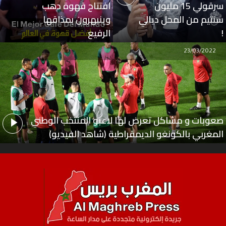
سرقولي 15 مليون
افتتاح قهوة دهب
سنتيم من المحل ديالي
وينبهرون بمذاقها
!
الرفيع
23/03/2022
صعوبات و مشاكل تعرض لها لاعبو المنتخب الوطني
المغربي بالكونغو الديمقراطية (شاهد الفيديو)