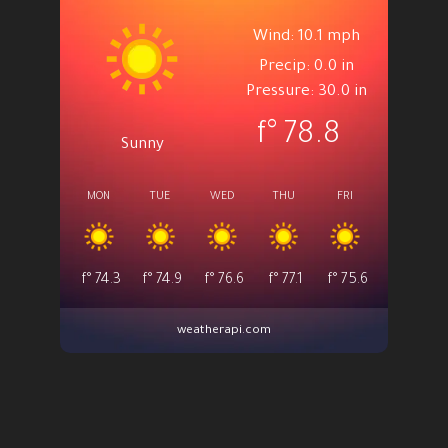
Wind: 10.1 mph
Precip: 0.0 in
Pressure: 30.0 in
°f
78.8
Sunny
MON
TUE
WED
THU
FRI
°f
74.3
°f
74.9
°f
76.6
°f
77.1
°f
75.6
weatherapi.com